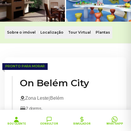
Sobre o imóvel
Localização
Tour Virtual
Plantas
Apartamentos de 2 dorms em Belém, Zona Leste
Parque Estadual do Belém • Metrô Belém
PRONTO PARA MORAR
Conheça o On Belém City. Este imóvel com apartamentos de
On Belém City
|
Zona Leste
Belém
2
dorms.
Parque Estadual do Belém
Metrô Belém
SOU CLIENTE
CONSULTOR
SIMULADOR
WHATSAPP