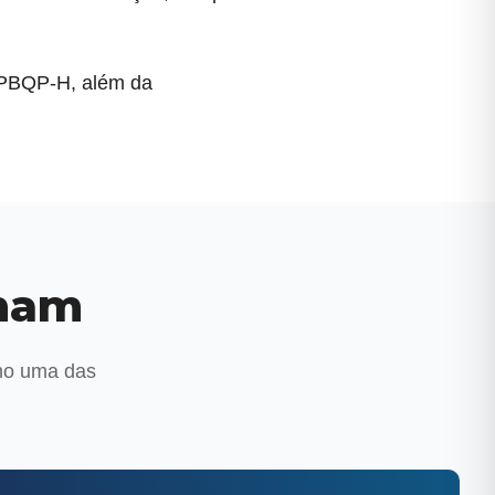
a PBQP-H, além da
onam
mo uma das