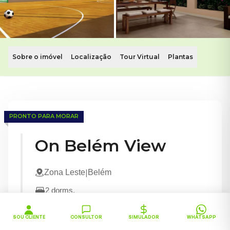
Sobre o imóvel
Localização
Tour Virtual
Plantas
Apartamentos de 2 dorms em Belém, Zona Leste
Metrô Belém • Lazer completo
PRONTO PARA MORAR
Conheça o On Belém View. Este imóvel com apartamentos de
On Belém View
|
Zona Leste
Belém
2
dorms.
Metrô Belém
SOU CLIENTE
CONSULTOR
SIMULADOR
WHATSAPP