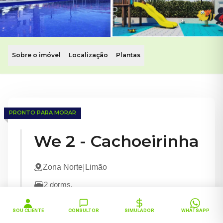
Sobre o imóvel
Localização
Plantas
Apartamentos de 2 dorms em Limão, Zona Norte
Clube de lazer completo • Vaga na garagem
PRONTO PARA MORAR
Conheça o We 2 Cachoeirinha. Este imóvel com apartamentos
We 2 - Cachoeirinha
|
Zona Norte
Limão
2
dorms.
Clube de lazer completo
Vaga na garagem
SOU CLIENTE
CONSULTOR
SIMULADOR
WHATSAPP