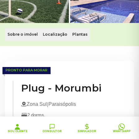
Sobre o imóvel
Localização
Plantas
Apartamentos de 2 dorms em Paraisópolis, Zona Sul
Lazer Completo • Próximo ao metrô
PRONTO PARA MORAR
Conheça o Plug Morumbi. Este imóvel com apartamentos de 2
Plug - Morumbi
|
Zona Sul
Paraisópolis
2
dorms.
Lazer Completo
Próximo ao metrô
SOU CLIENTE
CONSULTOR
SIMULADOR
WHATSAPP