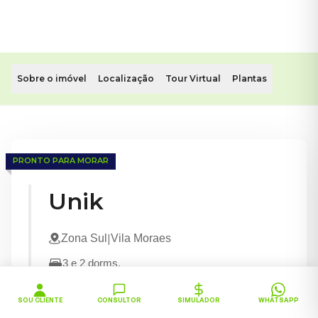
Sobre o imóvel
Localização
Tour Virtual
Plantas
Apartamentos de 2 e 3 dorms em Vila Moraes, Zona Sul
Com Suíte • 1 Vaga
PRONTO PARA MORAR
Conheça o Unik. Este imóvel com apartamentos de 2 e 3 dorm
Unik
|
Zona Sul
Vila Moraes
3 e 2
dorms.
Com Suíte
1 Vaga
SOU CLIENTE
CONSULTOR
SIMULADOR
WHATSAPP