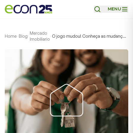
MENU
Mercado
Home
Blog
O jogo mudou! Conheça as mudanças
Imobiliario
no SFH que facilitam a compra do seu
apartamento